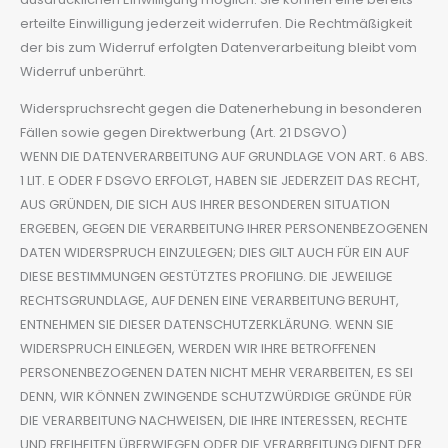
erteilte Einwilligung jederzeit widerrufen. Die Rechtmäßigkeit
der bis zum Widerruf erfolgten Datenverarbeitung bleibt vom
Widerruf unberührt.
Widerspruchsrecht gegen die Datenerhebung in besonderen
Fällen sowie gegen Direktwerbung (Art. 21 DSGVO)
WENN DIE DATENVERARBEITUNG AUF GRUNDLAGE VON ART. 6 ABS.
1 LIT. E ODER F DSGVO ERFOLGT, HABEN SIE JEDERZEIT DAS RECHT,
AUS GRÜNDEN, DIE SICH AUS IHRER BESONDEREN SITUATION
ERGEBEN, GEGEN DIE VERARBEITUNG IHRER PERSONENBEZOGENEN
DATEN WIDERSPRUCH EINZULEGEN; DIES GILT AUCH FÜR EIN AUF
DIESE BESTIMMUNGEN GESTÜTZTES PROFILING. DIE JEWEILIGE
RECHTSGRUNDLAGE, AUF DENEN EINE VERARBEITUNG BERUHT,
ENTNEHMEN SIE DIESER DATENSCHUTZERKLÄRUNG. WENN SIE
WIDERSPRUCH EINLEGEN, WERDEN WIR IHRE BETROFFENEN
PERSONENBEZOGENEN DATEN NICHT MEHR VERARBEITEN, ES SEI
DENN, WIR KÖNNEN ZWINGENDE SCHUTZWÜRDIGE GRÜNDE FÜR
DIE VERARBEITUNG NACHWEISEN, DIE IHRE INTERESSEN, RECHTE
UND FREIHEITEN ÜBERWIEGEN ODER DIE VERARBEITUNG DIENT DER